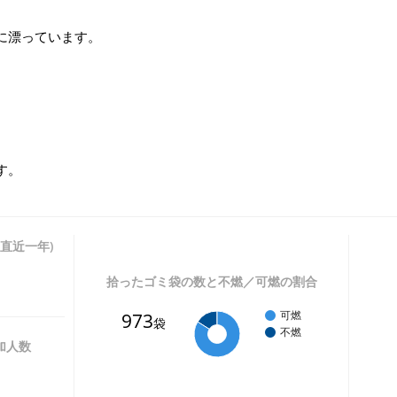
、
に漂っています。
す。
直近一年)
拾ったゴミ袋の数と不燃／可燃の割合
973
可燃
袋
不燃
加人数