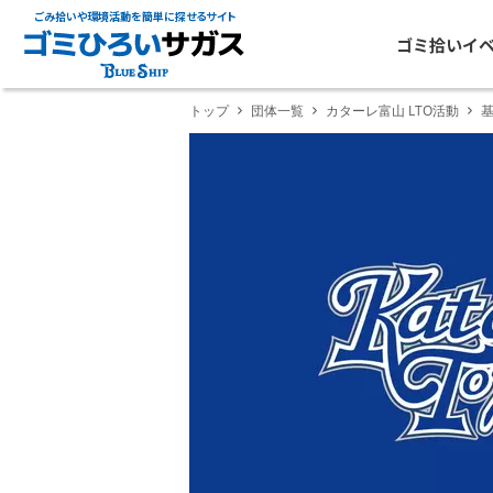
ごみ拾いや環境活動を簡単に探せるサイト
ゴミ拾いイ
トップ
団体一覧
カターレ富山 LTO活動