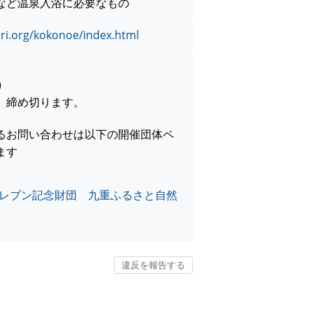
など温泉入浴に必要なもの
ri.org/kokonoe/index.html
)
、締め切ります。
るお問い合わせは以下の開催団体ペ
ます
イレブン記念財団 九重ふるさと自然