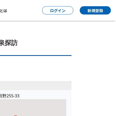
P とは
ログイン
新規登録
泉探訪
255-33