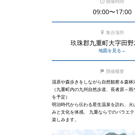
開催時間
09:00〜17:00
集合場所
玖珠郡九重町大字田野25
地図を見る→
開催概要
湿原や森歩きをしながら自然観察＆森林
（九重町内の九州自然歩道、長者原～雨ケ
を予定）
明治時代から伝わる星生温泉を訪れ、火
みと文化を体感。 九重ならでのバラエ
楽しみます。