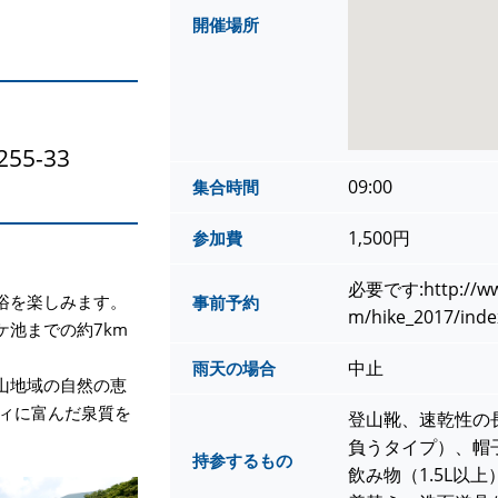
開催場所
5-33
09:00
集合時間
1,500円
参加費
必要です:http://www
浴を楽しみます。
事前予約
m/hike_2017/inde
池までの約7km
中止
雨天の場合
山地域の自然の恵
ティに富んだ泉質を
登山靴、速乾性の
負うタイプ）、帽
持参するもの
飲み物（1.5L以