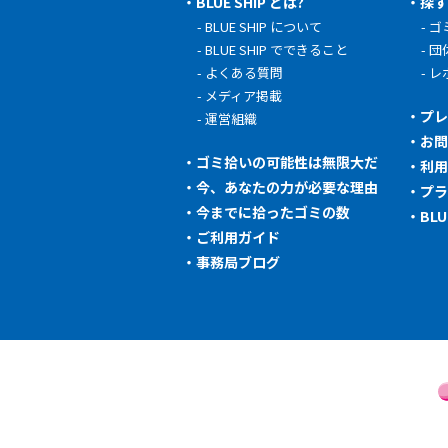
BLUE SHIP とは?
探
BLUE SHIP について
ゴ
BLUE SHIP でできること
団
よくある質問
レ
メディア掲載
プ
運営組織
お
ゴミ拾いの可能性は無限大だ
利
今、あなたの力が必要な理由
プ
今までに拾ったゴミの数
BL
ご利用ガイド
事務局ブログ