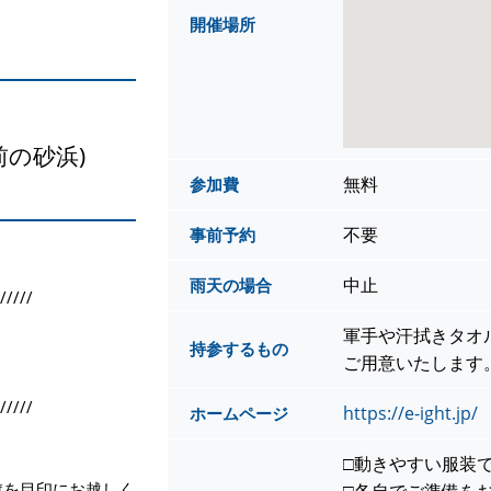
開催場所
前の砂浜)
無料
参加費
不要
事前予約
中止
雨天の場合
/////
軍手や汗拭きタオ
持参するもの
ご用意いたします
/////
https://e-ight.jp/
ホームページ
□動きやすい服装
旗を目印にお越しく