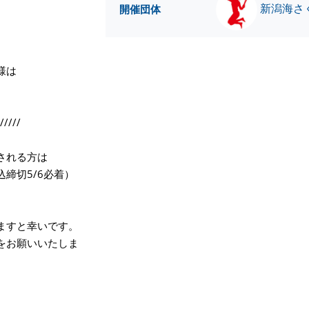
新潟海さ
開催団体
様は
/////
される方は
締切5/6必着）
ますと幸いです。
をお願いいたしま