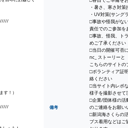
□各自でご準備を
・暑さ、寒さ対策(
・UV対策(サング
/////
□事故や怪我がな
責任でのご参加を
□事故、怪我、ト
めご了承ください
□当日の開催可否につ
nc_ ストーリーと
こちらのサイトの
□ボランティア証
絡ください
□当サイト内レポ
ます！）
様子を撮影させて
□企業/団体様の
/////
のご連絡をお願い
備考
□新潟海さくらの
ブス着用などはご
ましょう！