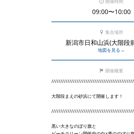
開催時間
09:00〜10:00
集合場所
新潟市日和山浜(大階段
地図を見る→
開催概要
//////////////////////////////////////////////
大階段まえの砂浜にて開催します！
//////////////////////////////////////////////
黒い大きなのぼり旗と
ビーチクリーン開催中の白×青ののぼり