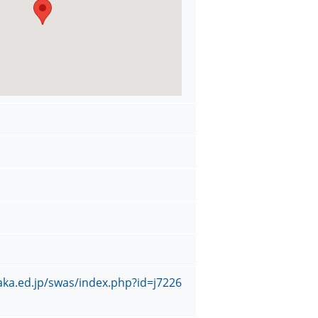
saka.ed.jp/swas/index.php?id=j7226