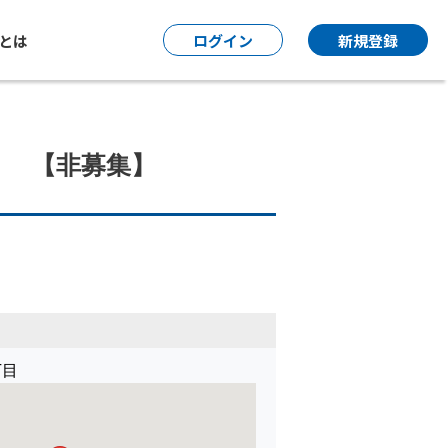
P とは
ログイン
新規登録
】 【非募集】
丁目