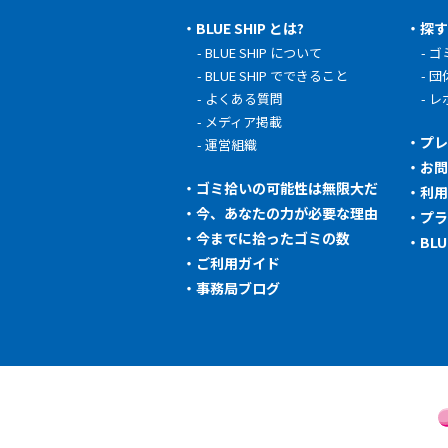
BLUE SHIP とは?
探
BLUE SHIP について
ゴ
BLUE SHIP でできること
団
よくある質問
レ
メディア掲載
プ
運営組織
お
ゴミ拾いの可能性は無限大だ
利
今、あなたの力が必要な理由
プ
今までに拾ったゴミの数
BL
ご利用ガイド
事務局ブログ