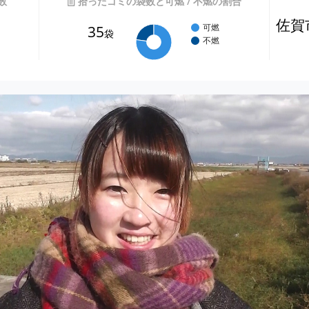
数
拾ったゴミの袋数と可燃 / 不燃の割合
佐賀
35
可燃
袋
不燃