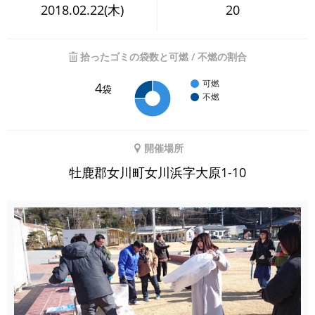
2018.02.22(木)
20
拾ったゴミの袋数と可燃 / 不燃の割合
可燃
4
袋
不燃
開催場所
牡鹿郡女川町女川浜字大原1-10