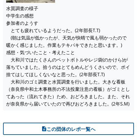
水質調査の様子
中学生の感想
参加者のようす
とても疲れているようだった。(2年部長T.T)
(朝は気温が低かったが、天気が快晴で風も弱かったので
暖かく感じました。作業もテキパキできたと思います。)
感想・気づいたこと・考えたこと
大和川ではたくさんのペットボトルやレジ袋(のかけら)が
落ちていました。拾うのはとてもめんどうくさいので、ポイ
捨てはしてほしくないなと思った。(2年部長T.T)
大和川のゴミ調査と水質調査を行いました。大きな看板
（奈良県中和土木事務所の不法投棄注意の看板）がゴミとし
てあった（流れてきた）ため、おどろきました。また、それ
が奈良県から届いていたので再びおどろきました。(2年S.M)
この団体のレポ一覧へ