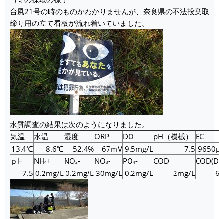
台風21号の時のものかわかりませんが、奈良県の不法投棄取
締り用の立て看板が流れ着いていました。
水質調査の結果は次のようになりました。
気温
水温
湿度
ORP
DO
pH（機械）
EC
13.4℃
8.6℃
52.4%
67ｍV
9.5mg/L
7.5
9650
ｐH
NH
+
NO
-
NO
-
PO
-
COD
COD(D
4
2
3
4
7.5
0.2mg/L
0.2mg/L
30mg/L
0.2mg/L
2mg/L