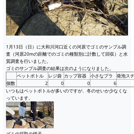
1月13日（日）に大和川河口近くの河原でゴミのサンプル調
査（河原20mの距離でのゴミの種類別に計数して回収）と水
質調査を行いました。
ゴミのサンプル調査の結果は次のようになりました。
ペットボトル
レジ袋
カップ容器
小さなプラ
発泡ス
個数
2
0
0
6
いつもはペットボトルが多いのですが、冬のせいか少なくな
っています。
ゴミの採取の様子